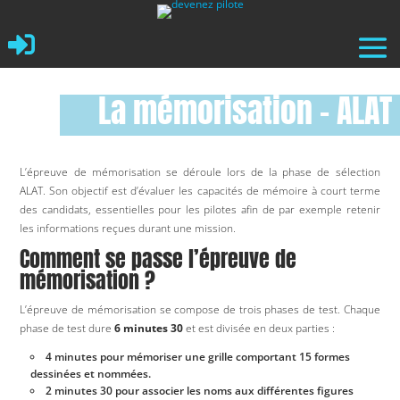

La mémorisation – ALAT
L’épreuve de mémorisation se déroule lors de la phase de sélection
ALAT. Son objectif est d’évaluer les capacités de mémoire à court terme
des candidats, essentielles pour les pilotes afin de par exemple retenir
les informations reçues durant une mission.
Comment se passe l’épreuve de
mémorisation ?
L’épreuve de mémorisation se compose de trois phases de test. Chaque
phase de test dure
6 minutes 30
et est divisée en deux parties :
4 minutes pour mémoriser une grille comportant 15 formes
dessinées et nommées.
2 minutes 30 pour associer les noms aux différentes figures