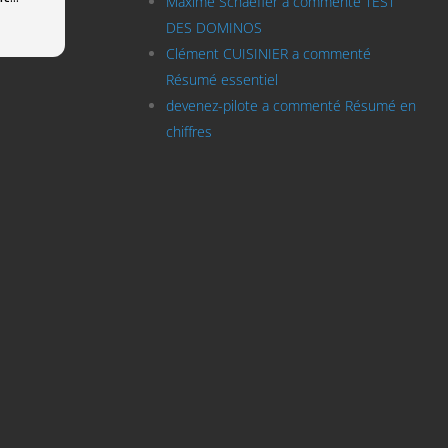
Maxime Schaeffer a commenté TEST
Pilote
mette
DES DOMINOS
Lire l
s
Merci 
Clément CUISINIER a commenté
u. Le
que
Résumé essentiel
cices
devenez-pilote a commenté Résumé en
 peu
chiffres
Cela
êt et
tous
utes
our