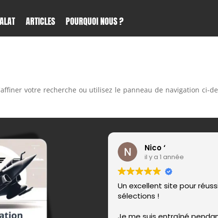
ALAT
ARTICLES
POURQUOI NOUS ?
ffiner votre recherche ou utilisez le panneau de navigation ci-d
Nico ‘
il y a 1 année
Un excellent site pour réussi
sélections !
Je me suis entraîné penda