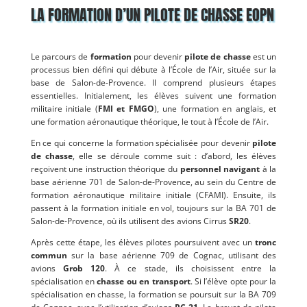
LA FORMATION D’UN PILOTE DE CHASSE EOPN
Le parcours de
formation
pour devenir
pilote de chasse
est un
processus bien défini qui débute à l’École de l’Air, située sur la
base de Salon-de-Provence. Il comprend plusieurs étapes
essentielles. Initialement, les élèves suivent une formation
militaire initiale (
FMI et FMGO
), une formation en anglais, et
une formation aéronautique théorique, le tout à l’École de l’Air.
En ce qui concerne la formation spécialisée pour devenir
pilote
de chasse
, elle se déroule comme suit : d’abord, les élèves
reçoivent une instruction théorique du
personnel navigant
à la
base aérienne 701 de Salon-de-Provence, au sein du Centre de
formation aéronautique militaire initiale (CFAMI). Ensuite, ils
passent à la formation initiale en vol, toujours sur la BA 701 de
Salon-de-Provence, où ils utilisent des avions Cirrus
SR20
.
Après cette étape, les élèves pilotes poursuivent avec un
tronc
commun
sur la base aérienne 709 de Cognac, utilisant des
avions
Grob 120
. À ce stade, ils choisissent entre la
spécialisation en
chasse ou en transport
. Si l’élève opte pour la
spécialisation en chasse, la formation se poursuit sur la BA 709