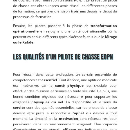
de Cognac, avec l’utilisation d’avions
PC-21
. Le brevet de pilote
de chasse est obtenu après avoir réussi les différentes phases
de formation, ce qui prend environ
trois ans
depuis le début du
processus de formation.
Ensuite, les pilotes passent à la phase de
transformation
opérationnelle
en rejoignant une unité opérationnelle où ils
peuvent voler sur différents types d’aéronefs, tels que le
Mirage
ou le Rafale
.
LES QUALITÉS D’UN PILOTE DE CHASSE EOPN
Pour réussir dans cette profession, un certain ensemble de
compétences est
essentiel
. Tout d’abord, une aptitude médicale
est impérative, car la
santé physique
est cruciale pour
effectuer des missions aériennes en toute sécurité. De plus, une
bonne condition physique est nécessaire pour supporter les
exigences
physiques du vol
. La disponibilité et le sens du
service
sont des qualités essentielles, car les pilotes de chasse
doivent être prêts à répondre à l’
appel du devoir
à tout
moment. La ténacité et la
motivation
sont nécessaires pour
persévérer dans un environnement exigeant. Une capacité
d’organisation et de
travail efficace
est indispensable pour