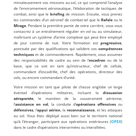
minutieusement vos missions au sol, ce qui comprend l’analyse
de l’environnement aéronautique, l’élaboration de tactiques de
combat, ainsi que le
briefing
de mission. Ensuite, vous prenez
les commandes d’un aéronef de combat tel que le
Rafale
ou le
Mirage
. Pendant la première partie de votre carrière, vous vous
consacrez à un entraînement régulier en vol ou au simulateur,
maîtrisant un système d’arme complexe qui peut être employé
de jour comme de nuit. Votre formation est
progressive
,
ponctuée par des qualifications qui valident vos
compétences
techniques
et de commandement. Rapidement, vous assumez
des responsabilités de cadre au sein de l’
escadron
ou de la
base, que ce soit en tant qu’instructeur, chef de cellule,
commandant d’escadrille, chef des opérations, directeur des
vols, ou encore commandant d’unité.
Votre mission en tant que pilote de chasse englobe un large
éventail d’opérations militaires, incluant la
dissuasion
aéroportée
, le maintien de la souveraineté aérienne,
l’
assistance en vol
, la conduite d’
opérations offensives
ou
défensives
, l’
appui aérien
, la
reconnaissance
, et les attaques
au sol. Vous êtes déployé aussi bien sur le territoire national
qu’à l’étranger, participant aux opérations extérieures (
OPEX
)
dans le cadre d’opérations interarmées ou interalliées.