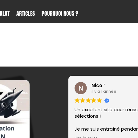
ALAT
ARTICLES
POURQUOI NOUS ?
Nico ‘
il y a 1 année
Un excellent site pour réussi
sélections !
Je me suis entraîné penda
plusieurs mois sur Devenez-