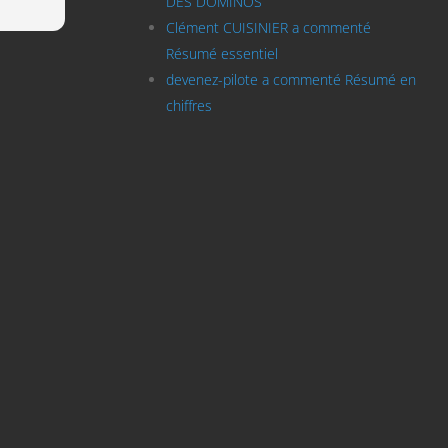
DES DOMINOS
Lire l
s
Merci 
Clément CUISINIER a commenté
u. Le
que
Résumé essentiel
cices
devenez-pilote a commenté Résumé en
 peu
chiffres
Cela
êt et
tous
utes
our