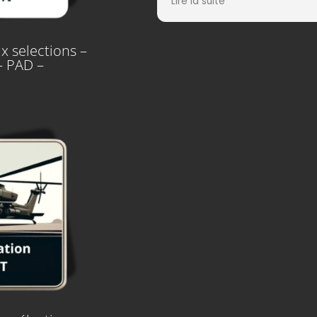
Lire la suite
pour préparer les sélection
EOPN, et je n’ai pas été déç
site explique très bien cha
x selections –
étape et propose des exer
– PAD –
réalistes, parfois même un
plus difficiles que le jour J. 
m’a permis de me sentir pr
confiant pendant les tests.
Je recommande ce site à 
ceux qui veulent mettre to
les chances de leur côté p
réussir.