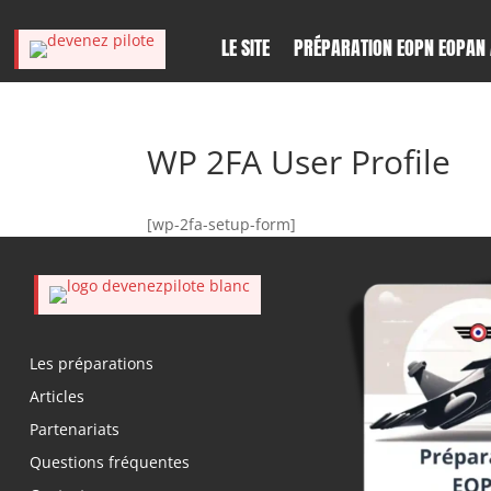
LE SITE
PRÉPARATION EOPN EOPAN 
WP 2FA User Profile
[wp-2fa-setup-form]
Les préparations
Articles
Partenariats
Questions fréquentes