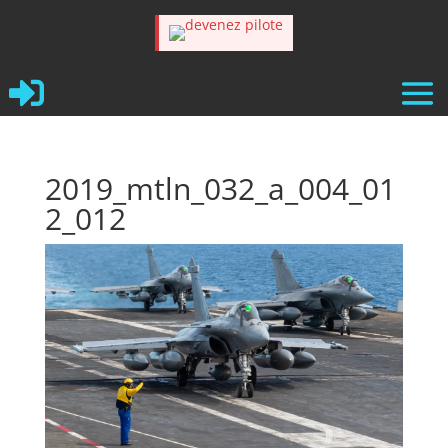

2019_mtln_032_a_004_01
2_012