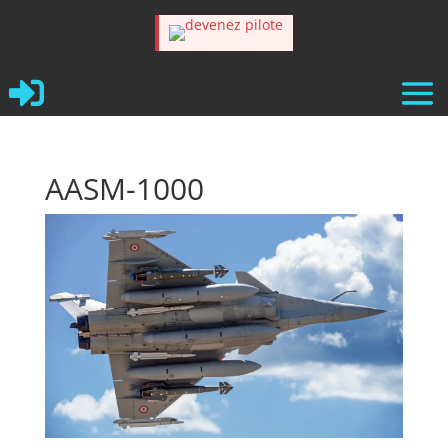

AASM-1000