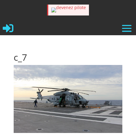

c_7