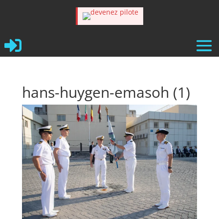

hans-huygen-emasoh (1)