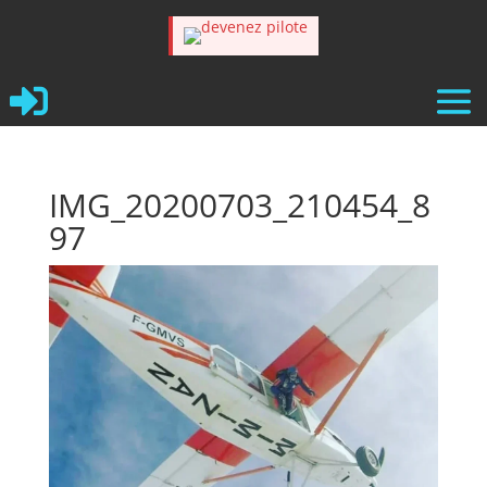

IMG_20200703_210454_8
97