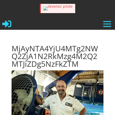

MjAyNTA4YjU4MTg2NW
Q2ZjA1N2RkMzg4M2Q2
MTJiZDg5NzFkZTM