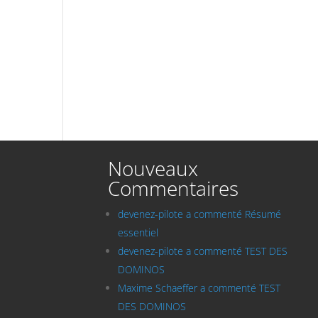
Nouveaux
Commentaires
devenez-pilote a commenté Résumé
essentiel
devenez-pilote a commenté TEST DES
DOMINOS
Maxime Schaeffer a commenté TEST
DES DOMINOS